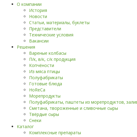
О компании
История
Новости
Статьи, материалы, буклеты
Представители
Технические условия
Вакансии
Решения
Вареные колбасы
П/к, в/к, с/к продукция
Копчёности
Из мяса птицы
Полуфабрикаты
Готовые блюда
HoReCa
Морепродукты
Полуфабрикаты, паштеты из морепродуктов, заливк
Сметана, твороженные и сливочные сыры
Твёрдые сыры
Снеки
Каталог
Комплексные препараты