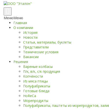
Переключение
навигации
Меню
Меню
Главная
О компании
История
Новости
Статьи, материалы, буклеты
Представители
Технические условия
Вакансии
Решения
Вареные колбасы
П/к, в/к, с/к продукция
Копчёности
Из мяса птицы
Полуфабрикаты
Готовые блюда
HoReCa
Морепродукты
Полуфабрикаты, паштеты из морепродуктов, заливк