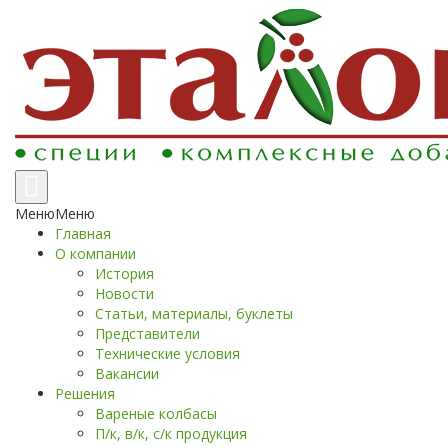
Переключение
навигации
Меню
Меню
Главная
О компании
История
Новости
Статьи, материалы, буклеты
Представители
Технические условия
Вакансии
Решения
Вареные колбасы
П/к, в/к, с/к продукция