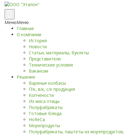
Переключение
навигации
Меню
Меню
Главная
О компании
История
Новости
Статьи, материалы, буклеты
Представители
Технические условия
Вакансии
Решения
Вареные колбасы
П/к, в/к, с/к продукция
Копчёности
Из мяса птицы
Полуфабрикаты
Готовые блюда
HoReCa
Морепродукты
Полуфабрикаты, паштеты из морепродуктов,