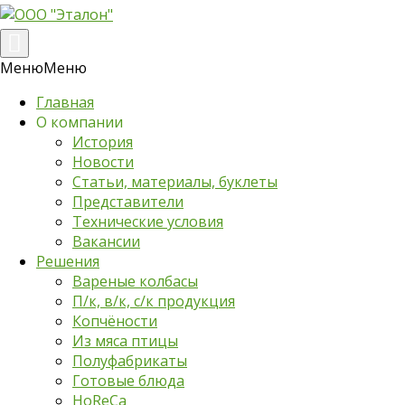
Переключение
навигации
Меню
Меню
Главная
О компании
История
Новости
Статьи, материалы, буклеты
Представители
Технические условия
Вакансии
Решения
Вареные колбасы
П/к, в/к, с/к продукция
Копчёности
Из мяса птицы
Полуфабрикаты
Готовые блюда
HoReCa