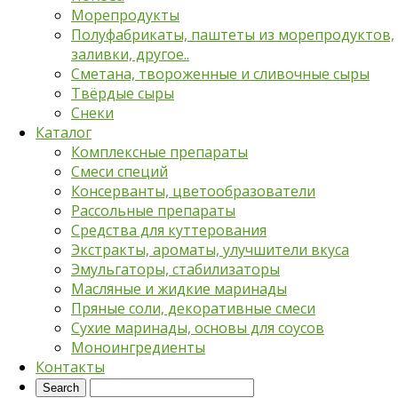
Морепродукты
Полуфабрикаты, паштеты из морепродуктов,
заливки, другое..
Сметана, твороженные и сливочные сыры
Твёрдые сыры
Снеки
Каталог
Комплексные препараты
Смеси специй
Консерванты, цветообразователи
Рассольные препараты
Средства для куттерования
Экстракты, ароматы, улучшители вкуса
Эмульгаторы, стабилизаторы
Масляные и жидкие маринады
Пряные соли, декоративные смеси
Сухие маринады, основы для соусов
Моноингредиенты
Контакты